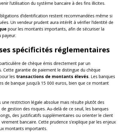
ir l’utilisation du système bancaire à des fins illicites.
s obligations d’identification restent recommandées même si
ées. Un vendeur prudent aura intérêt à vérifier l’identité de
que
pour les montants importants, afin de sécuriser la
u payeur.
ses spécificités réglementaires
articulière de chèque émis directement par un
. Cette garantie de paiement le distingue du chèque
e pour les
transactions de montants élevés
. Les banques
s de banque jusqu’à 15 000 euros, bien que ce montant
 une restriction légale absolue mais résulte plutôt des
s de gestion des risques. Au-delà de ce seuil, les banques
ongs, des justificatifs supplémentaires ou orienter le client
irement bancaire. Cette prudence s’explique par les enjeux
 aux montants importants.