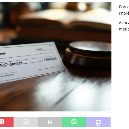
Force
impré
Avoca
meill