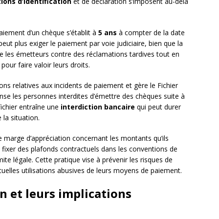
ions d’identification
et de déclaration s’imposent au-delà
paiement d’un chèque s’établit à
5 ans
à compter de la date
peut plus exiger le paiement par voie judiciaire, bien que la
ge les émetteurs contre des réclamations tardives tout en
our faire valoir leurs droits.
ns relatives aux incidents de paiement et gère le Fichier
ense les personnes interdites d’émettre des chèques suite à
fichier entraîne une
interdiction bancaire
qui peut durer
 la situation.
 marge d’appréciation concernant les montants qu’ils
nt fixer des plafonds contractuels dans les conventions de
e légale. Cette pratique vise à prévenir les risques de
ntuelles utilisations abusives de leurs moyens de paiement.
on et leurs implications