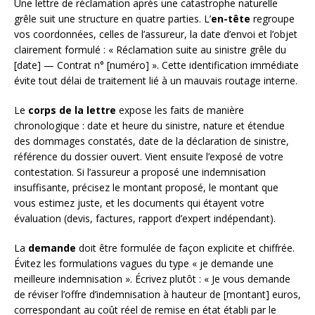
Une lettre de réclamation après une catastrophe naturelle
grêle suit une structure en quatre parties. L’
en-tête
regroupe
vos coordonnées, celles de l’assureur, la date d’envoi et l’objet
clairement formulé : « Réclamation suite au sinistre grêle du
[date] — Contrat n° [numéro] ». Cette identification immédiate
évite tout délai de traitement lié à un mauvais routage interne.
Le
corps de la lettre
expose les faits de manière
chronologique : date et heure du sinistre, nature et étendue
des dommages constatés, date de la déclaration de sinistre,
référence du dossier ouvert. Vient ensuite l’exposé de votre
contestation. Si l’assureur a proposé une indemnisation
insuffisante, précisez le montant proposé, le montant que
vous estimez juste, et les documents qui étayent votre
évaluation (devis, factures, rapport d’expert indépendant).
La
demande
doit être formulée de façon explicite et chiffrée.
Évitez les formulations vagues du type « je demande une
meilleure indemnisation ». Écrivez plutôt : « Je vous demande
de réviser l’offre d’indemnisation à hauteur de [montant] euros,
correspondant au coût réel de remise en état établi par le