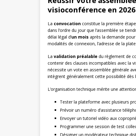
Réussir votre assemblée
visioconférence en 2026 
La
convocation
constitue la première étap
dans l’ordre du jour que l’assemblée se tiend
délai légal d’
un mois
après la demande pour r
modalités de connexion, l’adresse de la plate
La
validation préalable
du règlement de co
contenir des clauses incompatibles avec la 
nécessite un vote en assemblée générale ave
intègrent généralement cette possibilité dès la
L’organisation technique mérite une attention pa
Tester la plateforme avec plusieurs profi
Prévoir un numéro d’assistance télép
Envoyer un tutoriel vidéo aux copropr
Programmer une session de test collect
Désigner un modérateur technique dist