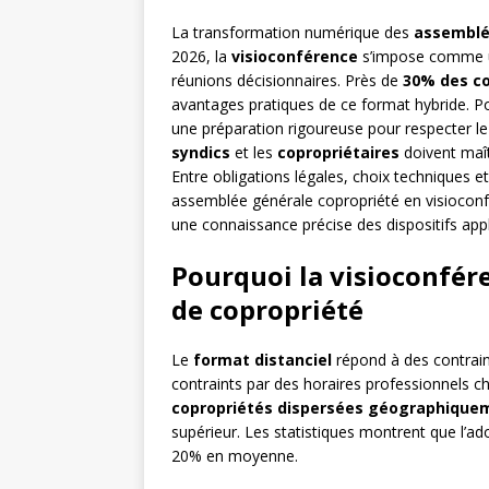
La transformation numérique des
assemblé
2026, la
visioconférence
s’impose comme un
réunions décisionnaires. Près de
30% des co
avantages pratiques de ce format hybride. P
une préparation rigoureuse pour respecter le c
syndics
et les
copropriétaires
doivent maît
Entre obligations légales, choix techniques et
assemblée générale copropriété en visiocon
une connaissance précise des dispositifs appl
Pourquoi la visioconfér
de copropriété
Le
format distanciel
répond à des contrain
contraints par des horaires professionnels c
copropriétés dispersées géographique
supérieur. Les statistiques montrent que l’ad
20% en moyenne.