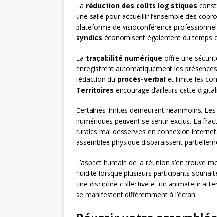
La
réduction des coûts logistiques
consti
une salle pour accueillir l’ensemble des cop
plateforme de visioconférence professionnelle 
syndics
économisent également du temps dan
La
traçabilité numérique
offre une sécurit
enregistrent automatiquement les présences, 
rédaction du
procès-verbal
et limite les co
Territoires
encourage d’ailleurs cette digita
Certaines limites demeurent néanmoins. Le
numériques peuvent se sentir exclus. La frac
rurales mal desservies en connexion internet
assemblée physique disparaissent partielleme
L’aspect humain de la réunion s’en trouve mo
fluidité lorsque plusieurs participants souhai
une discipline collective et un animateur atte
se manifestent différemment à l’écran.