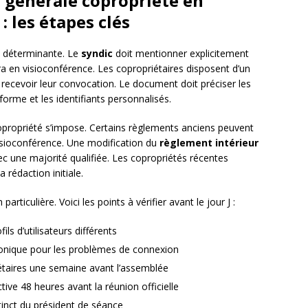
 générale copropriété en
: les étapes clés
e déterminante. Le
syndic
doit mentionner explicitement
ra en visioconférence. Les copropriétaires disposent d’un
ecevoir leur convocation. Le document doit préciser les
forme et les identifiants personnalisés.
propriété s’impose. Certains règlements anciens peuvent
visioconférence. Une modification du
règlement intérieur
c une majorité qualifiée. Les copropriétés récentes
 rédaction initiale.
rticulière. Voici les points à vérifier avant le jour J :
ls d’utilisateurs différents
honique pour les problèmes de connexion
iétaires une semaine avant l’assemblée
ive 48 heures avant la réunion officielle
inct du président de séance