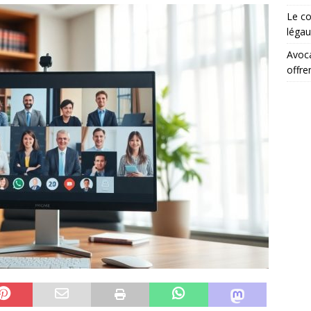
Le co
légau
Avoca
offre