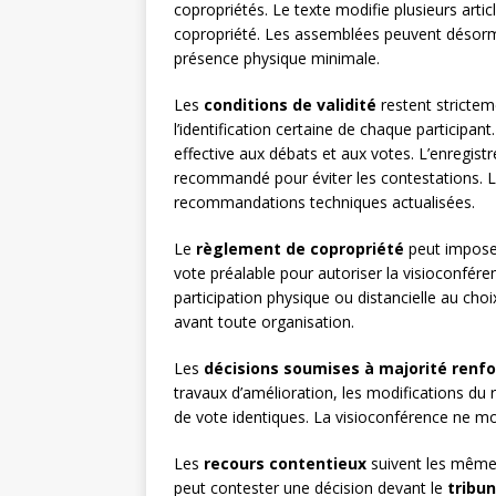
copropriétés. Le texte modifie plusieurs artic
copropriété. Les assemblées peuvent désorma
présence physique minimale.
Les
conditions de validité
restent strictem
l’identification certaine de chaque participa
effective aux débats et aux votes. L’enregis
recommandé pour éviter les contestations. 
recommandations techniques actualisées.
Le
règlement de copropriété
peut imposer
vote préalable pour autoriser la visioconfér
participation physique ou distancielle au cho
avant toute organisation.
Les
décisions soumises à majorité renf
travaux d’amélioration, les modifications du 
de vote identiques. La visioconférence ne mo
Les
recours contentieux
suivent les mêmes
peut contester une décision devant le
tribun