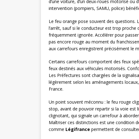
d’une voiture, d’un deux-roues motorisé ou d’
intervention (pompiers, SAMU, police) bénéfi
Le feu orange pose souvent des questions. L
l’arrêt, sauf si le conducteur est trop proche
fréquemment ignorée. Accélérer pour passer a
pas encore rouge au moment du franchisseme
aux carrefours enregistrent précisément le
Certains carrefours comportent des feux spé
feux destinés aux véhicules motorisés. Confon
Les Préfectures sont chargées de la signalisati
légèrement selon les aménagements locaux, m
France.
Un point souvent méconnu : le feu rouge cli
stop, avant de pouvoir repartir si la voie est 
clignotant, qui signale un carrefour à aborde
Maîtriser ces distinctions est une condition d
comme
Légifrance
permettent de consulter