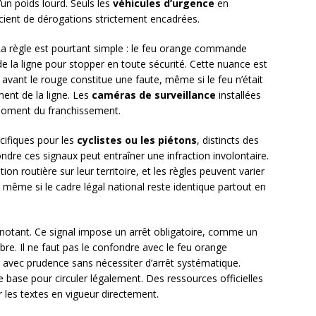
un poids lourd. Seuls les
véhicules d’urgence
en
cient de dérogations strictement encadrées.
a règle est pourtant simple : le feu orange commande
 de la ligne pour stopper en toute sécurité. Cette nuance est
vant le rouge constitue une faute, même si le feu n’était
nt de la ligne. Les
caméras de surveillance
installées
 moment du franchissement.
cifiques pour les
cyclistes ou les piétons
, distincts des
dre ces signaux peut entraîner une infraction involontaire.
on routière sur leur territoire, et les règles peuvent varier
ême si le cadre légal national reste identique partout en
gnotant. Ce signal impose un arrêt obligatoire, comme un
libre. Il ne faut pas le confondre avec le feu orange
r avec prudence sans nécessiter d’arrêt systématique.
e base pour circuler légalement. Des ressources officielles
 les textes en vigueur directement.