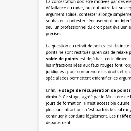
La contestation doit être motivée par des élé
défaillance du radar, ou tout autre fait suscep
argument solide, contester allonge simplemen
souhaitent contester sérieusement ont intér
seul un professionnel du droit peut évaluer l
précises.
La question du retrait de points est distinc
points ne sont restitués qu’en cas de relaxe 
solde de points
est déjà bas, cette dimensio
les infractions liées aux feux rouges font l’
juridiques : pour comprendre les droits et rec
spécialisées permettent d’identifier les argu
Enfin, le
stage de récupération de points
diminué. Ce stage, agréé par le Ministère de 
jours de formation. Il n’est accessible qu’un
plusieurs infractions, c’est parfois le seul m
continuer à conduire légalement. Les
Préfec
département.