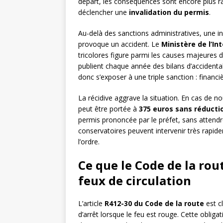
départ, les conséquences sont encore plus rap
déclencher une
invalidation du permis
.
Au-delà des sanctions administratives, une in
provoque un accident. Le
Ministère de l’Int
tricolores figure parmi les causes majeures 
publient chaque année des bilans d’accidentali
donc s’exposer à une triple sanction : financi
La récidive aggrave la situation. En cas de no
peut être portée à
375 euros sans réducti
permis prononcée par le préfet, sans attendr
conservatoires peuvent intervenir très rapide
l’ordre.
Ce que le Code de la ro
feux de circulation
L’article
R412-30 du Code de la route
est cl
d’arrêt lorsque le feu est rouge. Cette obligati