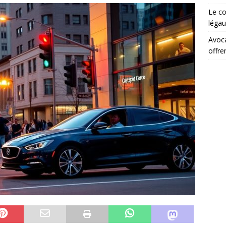
Le co
légau
Avoca
offre