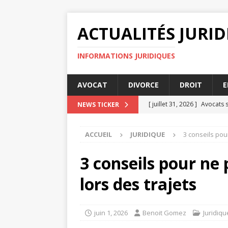
ACTUALITÉS JURI
INFORMATIONS JURIDIQUES
AVOCAT
DIVORCE
DROIT
E
[ juillet 31, 2026 ]
Avocats s
NEWS TICKER
[ juillet 31, 2026 ]
Donation 
ACCUEIL
JURIDIQUE
3 conseils pour
[ juillet 31, 2026 ]
Le contra
[ juillet 30, 2026 ]
Avocats s
3 conseils pour ne 
AVOCAT
lors des trajets
[ août 4, 2026 ]
Force maje
juin 1, 2026
Benoit Gomez
Juridiqu