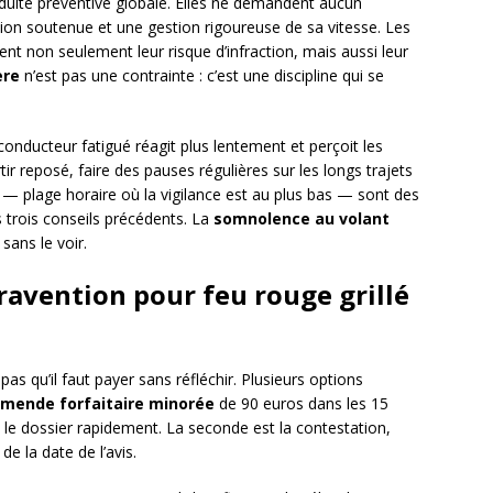
nduite préventive globale. Elles ne demandent aucun
ion soutenue et une gestion rigoureuse de sa vitesse. Les
nt non seulement leur risque d’infraction, mais aussi leur
ère
n’est pas une contrainte : c’est une discipline qui se
conducteur fatigué réagit plus lentement et perçoit les
ir reposé, faire des pauses régulières sur les longs trajets
 — plage horaire où la vigilance est au plus bas — sont des
 trois conseils précédents. La
somnolence au volant
 sans le voir.
ravention pour feu rouge grillé
pas qu’il faut payer sans réfléchir. Plusieurs options
amende forfaitaire minorée
de 90 euros dans les 15
lôt le dossier rapidement. La seconde est la contestation,
e la date de l’avis.