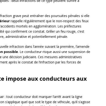
ides : deux infractions de ce type peuvent suffire à
fraction grave peut entraîner des poursuites pénales si elle
érieur
rappelle régulièrement que le non-respect des feux
d’accidents mortels en agglomération. Les préfectures
té qui confirment ce constat. Griller un feu rouge, c’est
ère, administrative et potentiellement pénale.
uvelle infraction dans l’année suivant la première, l’amende
on possible
. Le conducteur risque aussi une suspension de
e une décision judiciaire. Ces mesures administratives
ment après le constat de l’infraction par les forces de
ute impose aux conducteurs aux
air : tout conducteur doit marquer l’arrêt avant la ligne
on s’applique quel que soit le type de véhicule, qu’il s’agisse